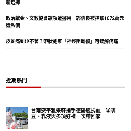
新選擇
政治獻金、文教協會款項遭挪用 郭信良被控拿1072萬元
還私債
皮蛇痛到睡不著？帶狀皰疹「神經阻斷術」可緩解疼痛
近期熱門