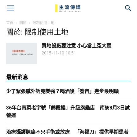
主
流
首頁
關於
限制使用土地
關於: 限制使用土地
傳
買地設廠要注意 小心當上冤大頭
媒
2015-11-10 10:51
最新消息
少了緊張感外語竟變強？喝酒後「發音」進步最明顯
86年台南菜老字號「錦霞樓」升級旗艦店 南紡8月8日試
營運
治療攝護腺癌不只手術或放療 「海福刀」提供早期患者