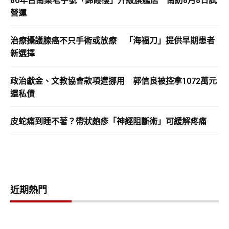
86年台南菜老字號「錦霞樓」升級旗艦店 南紡8月8日試
營運
治療攝護腺癌不只手術或放療 「海福刀」提供早期患者
新選擇
政治獻金、文教協會款項遭挪用 郭信良被控拿1072萬元
還私債
皮蛇痛到睡不著？帶狀皰疹「神經阻斷術」可緩解疼痛
近期熱門