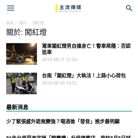
主
流
首頁
關於
闖紅燈
關於: 闖紅燈
傳
駕車闖紅燈男自撞身亡！警車尾隨：否認
媒
追車
2019-08-11 11:33
台南「闖紅燈」大執法！上路小心荷包
2019-08-02 19:52
最新消息
少了緊張感外語竟變強？喝酒後「發音」進步最明顯