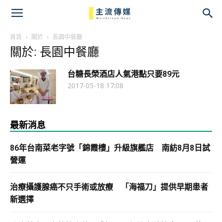
主
流
首頁
關於
長園中餐廳
關於: 長園中餐廳
傳
台糖長榮酒店人氣港點只要89元
媒
2017-05-18 17:08
最新消息
86年台南菜老字號「錦霞樓」升級旗艦店 南紡8月8日試
營運
治療攝護腺癌不只手術或放療 「海福刀」提供早期患者
新選擇