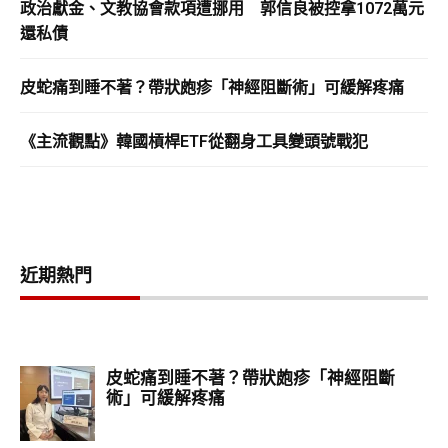
政治獻金、文教協會款項遭挪用 郭信良被控拿1072萬元
還私債
皮蛇痛到睡不著？帶狀皰疹「神經阻斷術」可緩解疼痛
《主流觀點》韓國槓桿ETF從翻身工具變頭號戰犯
近期熱門