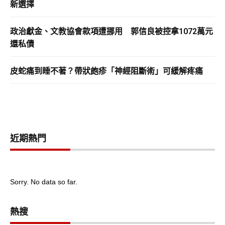
新選擇
政治獻金、文教協會款項遭挪用 郭信良被控拿1072萬元
還私債
皮蛇痛到睡不著？帶狀皰疹「神經阻斷術」可緩解疼痛
近期熱門
Sorry. No data so far.
熱搜