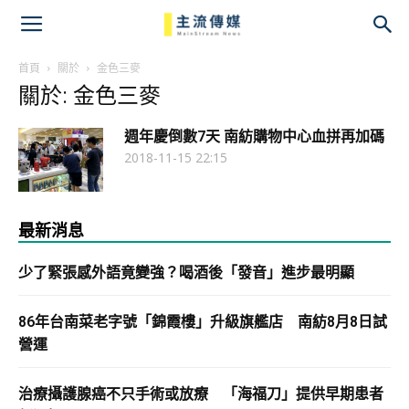
主
流
首頁
關於
金色三麥
關於: 金色三麥
傳
週年慶倒數7天 南紡購物中心血拼再加碼
媒
2018-11-15 22:15
最新消息
少了緊張感外語竟變強？喝酒後「發音」進步最明顯
86年台南菜老字號「錦霞樓」升級旗艦店 南紡8月8日試
營運
治療攝護腺癌不只手術或放療 「海福刀」提供早期患者