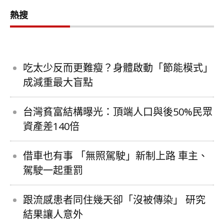
熱搜
吃太少反而更難瘦？身體啟動「節能模式」
成減重最大盲點
台灣貧富結構曝光：頂端人口與後50%民眾
資產差140倍
借車也有事 「無照駕駛」新制上路 車主、
駕駛一起重罰
跟流感患者同住幾天卻「沒被傳染」 研究
結果讓人意外