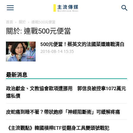
主
流
首頁
關於
連戰500元便當
關於: 連戰500元便當
傳
500元便當！蔡英文的法國菜還連戰清白
媒
2016-08-14 15:35
最新消息
政治獻金、文教協會款項遭挪用 郭信良被控拿1072萬元
還私債
皮蛇痛到睡不著？帶狀皰疹「神經阻斷術」可緩解疼痛
《主流觀點》韓國槓桿ETF從翻身工具變頭號戰犯