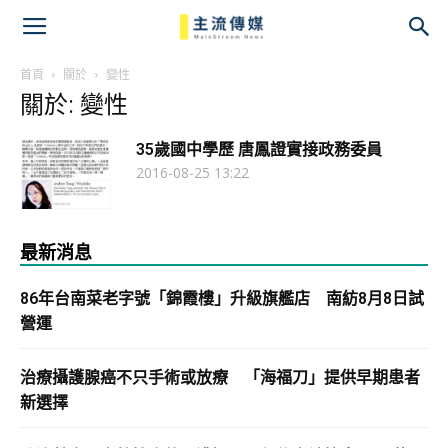
主
流
首頁
關於
變性
關於: 變性
傳
35歲國中學歷 唐鳳證實接政務委員
媒
2016-08-25 13:22
最新消息
86年台南菜老字號「錦霞樓」升級旗艦店 南紡8月8日試
營運
治療攝護腺癌不只手術或放療 「海福刀」提供早期患者
新選擇