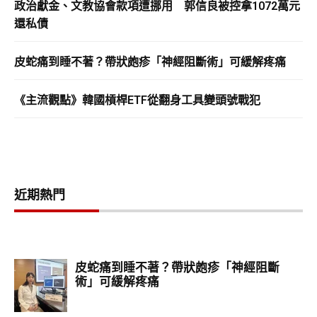
政治獻金、文教協會款項遭挪用 郭信良被控拿1072萬元
還私債
皮蛇痛到睡不著？帶狀皰疹「神經阻斷術」可緩解疼痛
《主流觀點》韓國槓桿ETF從翻身工具變頭號戰犯
近期熱門