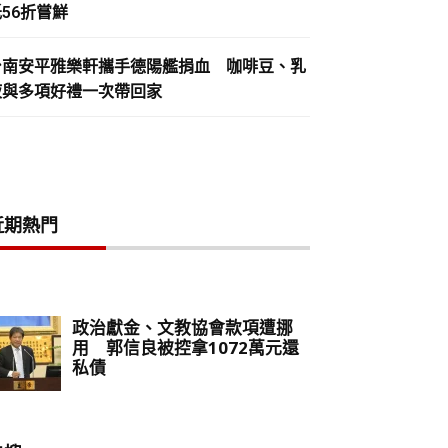
56折嘗鮮
台南安平雅樂軒攜手德陽艦捐血 咖啡豆、乳
液與多項好禮一次帶回家
近期熱門