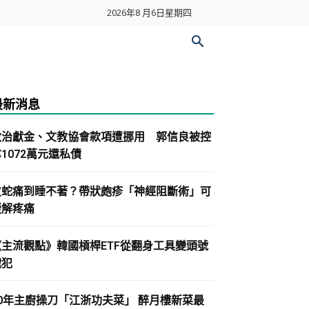
2026年8 月6日星期四
最新消息
政治獻金、文教協會款項遭挪用 郭信良被控
1072萬元還私債
皮蛇痛到睡不著？帶狀皰疹「神經阻斷術」可
緩解疼痛
《主流觀點》韓國槓桿ETF從翻身工具變頭號
戰犯
30年主廚操刀「江浙功夫菜」 醉月樓新菜最