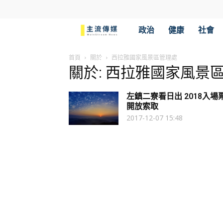
主
政治
健康
社會
流
首頁
關於
西拉雅國家風景區管理處
關於: 西拉雅國家風景
傳
左鎮二寮看日出 2018入場
媒
開放索取
2017-12-07 15:48