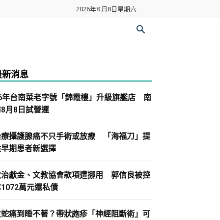
2026年8 月8日星期六
最新消息
86年台南菜老字號「錦霞樓」升級旗艦店 南
紡8月8日試營運
治療攝護腺癌不只手術或放療 「海福刀」提
供早期患者新選擇
政治獻金、文教協會款項遭挪用 郭信良被控
1072萬元還私債
皮蛇痛到睡不著？帶狀皰疹「神經阻斷術」可