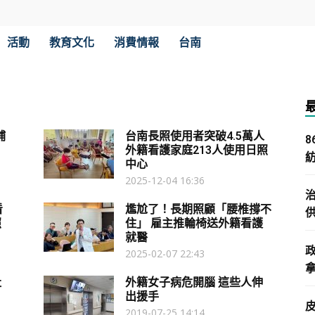
活動
教育文化
消費情報
台南
補
台南長照使用者突破4.5萬人
外籍看護家庭213人使用日照
中心
2025-12-04 16:36
看
尷尬了！長期照顧「腰椎撐不
照
住」 雇主推輪椅送外籍看護
就醫
2025-02-07 22:43
拿
社
外籍女子病危開腦 這些人伸
出援手
2019-07-25 14:14