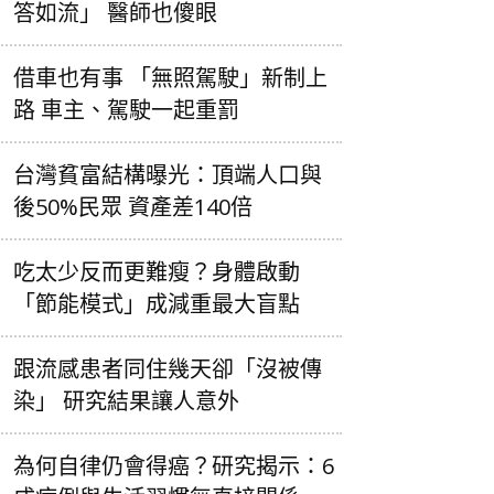
答如流」 醫師也傻眼
借車也有事 「無照駕駛」新制上
路 車主、駕駛一起重罰
台灣貧富結構曝光：頂端人口與
後50%民眾 資產差140倍
吃太少反而更難瘦？身體啟動
「節能模式」成減重最大盲點
跟流感患者同住幾天卻「沒被傳
染」 研究結果讓人意外
為何自律仍會得癌？研究揭示：6