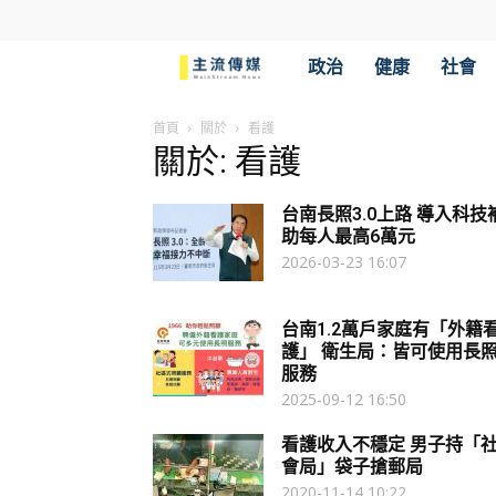
主
政治
健康
社會
流
首頁
關於
看護
關於: 看護
傳
台南長照3.0上路 導入科技
媒
助每人最高6萬元
2026-03-23 16:07
台南1.2萬戶家庭有「外籍
護」 衛生局：皆可使用長
服務
2025-09-12 16:50
看護收入不穩定 男子持「
會局」袋子搶郵局
2020-11-14 10:22