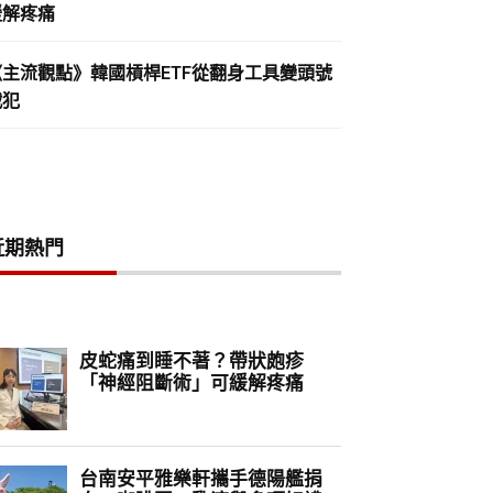
緩解疼痛
《主流觀點》韓國槓桿ETF從翻身工具變頭號
戰犯
近期熱門