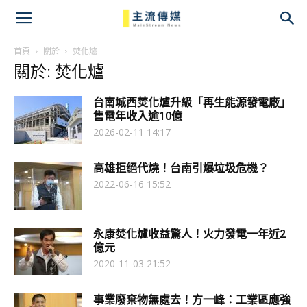
主
流
首頁
關於
焚化爐
關於: 焚化爐
傳
台南城西焚化爐升級「再生能源發電廠」
媒
售電年收入逾10億
2026-02-11 14:17
高雄拒絕代燒！台南引爆垃圾危機？
2022-06-16 15:52
永康焚化爐收益驚人！火力發電一年近2
億元
2020-11-03 21:52
事業廢棄物無處去！方一峰：工業區應強