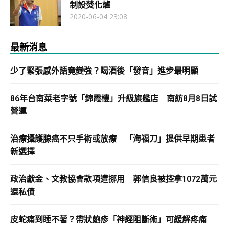
制設焚化爐
2020-06-04 23:08
最新消息
少了緊張感外語竟變強？喝酒後「發音」進步最明顯
86年台南菜老字號「錦霞樓」升級旗艦店 南紡8月8日試
營運
治療攝護腺癌不只手術或放療 「海福刀」提供早期患者
新選擇
政治獻金、文教協會款項遭挪用 郭信良被控拿1072萬元
還私債
皮蛇痛到睡不著？帶狀皰疹「神經阻斷術」可緩解疼痛