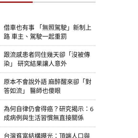
借車也有事 「無照駕駛」新制上
路 車主、駕駛一起重罰
跟流感患者同住幾天卻「沒被傳
染」 研究結果讓人意外
原本不會說外語 麻醉醒來卻「對
答如流」 醫師也傻眼
為何自律仍會得癌？研究揭示：6
成病例與生活習慣無直接關係
台灣貧富結構曝光：頂端人口與