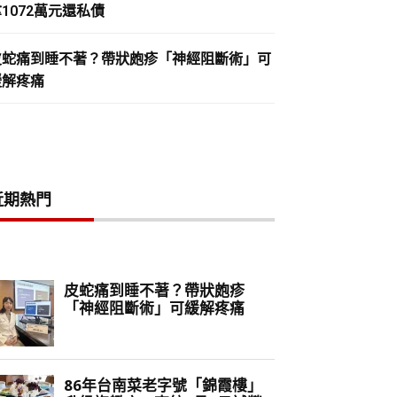
1072萬元還私債
皮蛇痛到睡不著？帶狀皰疹「神經阻斷術」可
緩解疼痛
近期熱門