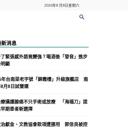
2026年8 月8日星期六
最新消息
少了緊張感外語竟變強？喝酒後「發音」進步
最明顯
86年台南菜老字號「錦霞樓」升級旗艦店 南
紡8月8日試營運
治療攝護腺癌不只手術或放療 「海福刀」提
供早期患者新選擇
政治獻金、文教協會款項遭挪用 郭信良被控