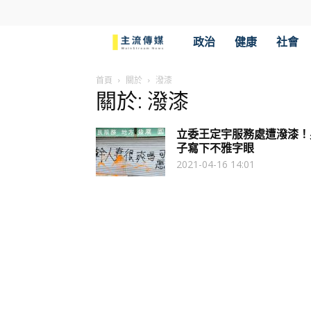
主
政治
健康
社會
流
首頁
關於
潑漆
關於: 潑漆
傳
立委王定宇服務處遭潑漆！
媒
子寫下不雅字眼
2021-04-16 14:01