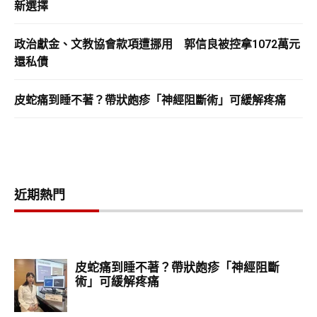
新選擇
政治獻金、文教協會款項遭挪用 郭信良被控拿1072萬元
還私債
皮蛇痛到睡不著？帶狀皰疹「神經阻斷術」可緩解疼痛
近期熱門