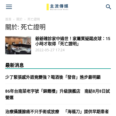
主
流
首頁
關於
死亡證明
關於: 死亡證明
傳
爺爺確診家中過世！家屬質疑踢皮球：15
媒
小時才取得「死亡證明」
2022-05-27 17:24
最新消息
少了緊張感外語竟變強？喝酒後「發音」進步最明顯
86年台南菜老字號「錦霞樓」升級旗艦店 南紡8月8日試
營運
治療攝護腺癌不只手術或放療 「海福刀」提供早期患者