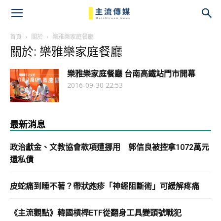
主
流
首頁
關於
樂雅樂家庭餐廳
關於: 樂雅樂家庭餐廳
傳
樂雅樂家庭餐廳 台南高鐵站門市開幕
媒
2016-09-30 22:53
最新消息
政治獻金、文教協會款項遭挪用 郭信良被控拿1072萬元
還私債
皮蛇痛到睡不著？帶狀皰疹「神經阻斷術」可緩解疼痛
《主流觀點》韓國槓桿ETF從翻身工具變頭號戰犯