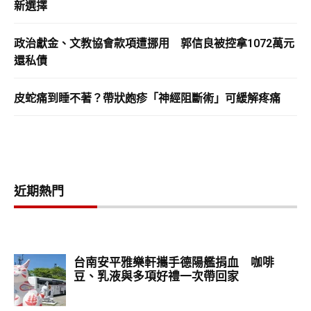
新選擇
政治獻金、文教協會款項遭挪用 郭信良被控拿1072萬元
還私債
皮蛇痛到睡不著？帶狀皰疹「神經阻斷術」可緩解疼痛
近期熱門