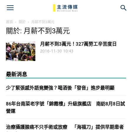
主
流
首頁
關於
月薪不到3萬元
關於: 月薪不到3萬元
傳
月薪不到3萬元！327萬勞工辛苦度日
媒
2016-11-30 10:43
最新消息
少了緊張感外語竟變強？喝酒後「發音」進步最明顯
86年台南菜老字號「錦霞樓」升級旗艦店 南紡8月8日試
營運
治療攝護腺癌不只手術或放療 「海福刀」提供早期患者