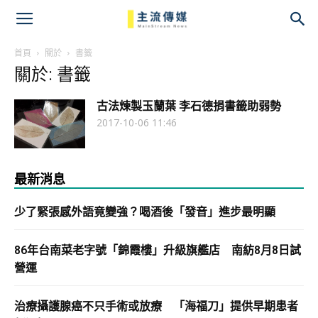
主
流
首頁
關於
書籤
關於: 書籤
傳
古法煉製玉蘭葉 李石德捐書籤助弱勢
媒
2017-10-06 11:46
最新消息
少了緊張感外語竟變強？喝酒後「發音」進步最明顯
86年台南菜老字號「錦霞樓」升級旗艦店 南紡8月8日試
營運
治療攝護腺癌不只手術或放療 「海福刀」提供早期患者