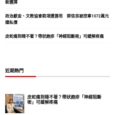
新選擇
政治獻金、文教協會款項遭挪用 郭信良被控拿1072萬元
還私債
皮蛇痛到睡不著？帶狀皰疹「神經阻斷術」可緩解疼痛
近期熱門