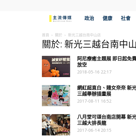
主
政治
健康
社會
流
首頁
關於
新光三越台南中山店
關於: 新光三越台南中
傳
阿尼療癒主題展 即日起免
媒
放空
2018-05-16 22:17
網紅超直白、賤女奈奈 新
三越舉辦插畫展
2017-08-11 16:52
八月堂可頌台南店開幕 新
三越大排長龍
2017-06-14 20:15