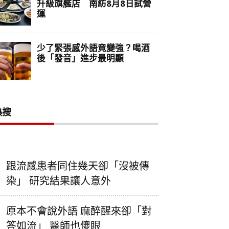
熱搜
跟流感患者同住幾天卻「沒被傳
染」 研究結果讓人意外
原本不會說外語 麻醉醒來卻「對
答如流」 醫師也傻眼