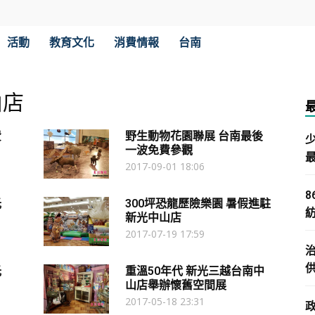
活動
教育文化
消費情報
台南
山店
費
野生動物花園聯展 台南最後
一波免費參觀
2017-09-01 18:06
光
300坪恐龍歷險樂園 暑假進駐
新光中山店
2017-07-19 17:59
光
重溫50年代 新光三越台南中
山店舉辦懷舊空間展
2017-05-18 23:31