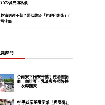
1072萬元還私債
皮蛇痛到睡不著？帶狀皰疹「神經阻斷術」可
緩解疼痛
近期熱門