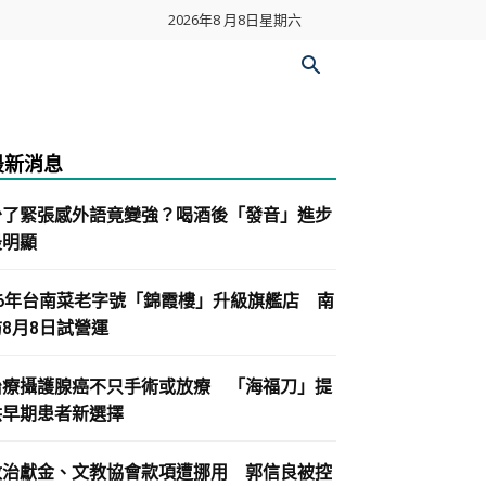
2026年8 月8日星期六
最新消息
少了緊張感外語竟變強？喝酒後「發音」進步
最明顯
86年台南菜老字號「錦霞樓」升級旗艦店 南
紡8月8日試營運
治療攝護腺癌不只手術或放療 「海福刀」提
供早期患者新選擇
政治獻金、文教協會款項遭挪用 郭信良被控