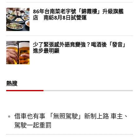
熱搜
借車也有事 「無照駕駛」新制上路 車主、
駕駛一起重罰