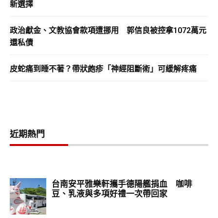
新選擇
政治獻金、文教協會款項遭挪用 郭信良被控拿1072萬元
還私債
皮蛇痛到睡不著？帶狀皰疹「神經阻斷術」可緩解疼痛
近期熱門