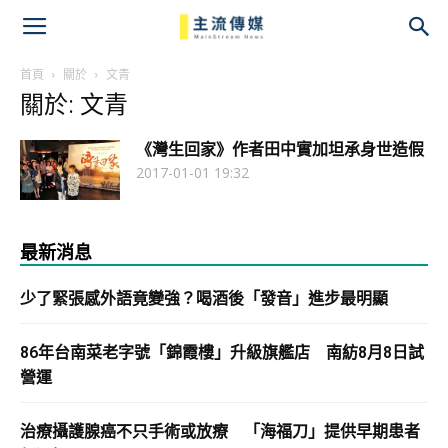
主
流
首頁
關於
文青
關於: 文青
傳
《灣生回家》作者田中實加坦承身世造假
媒
2017-01-01 19:32
最新消息
少了緊張感外語竟變強？喝酒後「發音」進步最明顯
86年台南菜老字號「錦霞樓」升級旗艦店 南紡8月8日試
營運
治療攝護腺癌不只手術或放療 「海福刀」提供早期患者