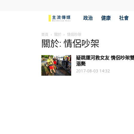
主
政治
健康
社會
流
首頁
關於
情侶吵架
關於: 情侶吵架
傳
疑跳運河救女友 情侶吵架
媒
溺斃
2017-08-03 14:32