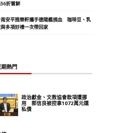
56折嘗鮮
台南安平雅樂軒攜手德陽艦捐血 咖啡豆、乳
液與多項好禮一次帶回家
近期熱門