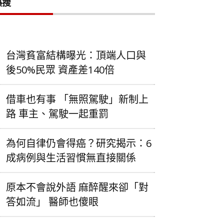
熱搜
台灣貧富結構曝光：頂端人口與
後50%民眾 資產差140倍
借車也有事 「無照駕駛」新制上
路 車主、駕駛一起重罰
為何自律仍會得癌？研究揭示：6
成病例與生活習慣無直接關係
原本不會說外語 麻醉醒來卻「對
答如流」 醫師也傻眼