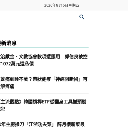
2026年8 月6日星期四
最新消息
政治獻金、文教協會款項遭挪用 郭信良被控
1072萬元還私債
皮蛇痛到睡不著？帶狀皰疹「神經阻斷術」可
緩解疼痛
《主流觀點》韓國槓桿ETF從翻身工具變頭號
戰犯
30年主廚操刀「江浙功夫菜」 醉月樓新菜最