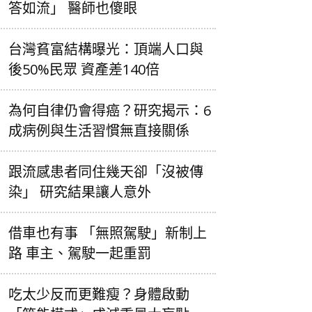
答如流」 醫師也傻眼
台灣貧富結構曝光：頂端人口與
後50%民眾 資產差140倍
為何自律仍會得癌？研究揭示：6
成病例與生活習慣無直接關係
跟流感患者同住幾天卻「沒被傳
染」 研究結果讓人意外
借車也有事 「無照駕駛」新制上
路 車主、駕駛一起重罰
吃太少反而更難瘦？身體啟動