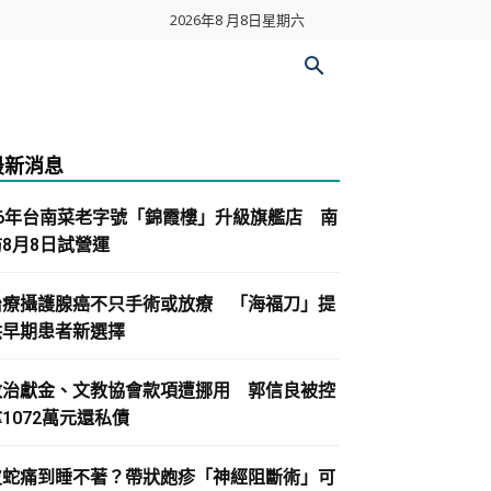
2026年8 月8日星期六
最新消息
86年台南菜老字號「錦霞樓」升級旗艦店 南
紡8月8日試營運
治療攝護腺癌不只手術或放療 「海福刀」提
供早期患者新選擇
政治獻金、文教協會款項遭挪用 郭信良被控
1072萬元還私債
皮蛇痛到睡不著？帶狀皰疹「神經阻斷術」可