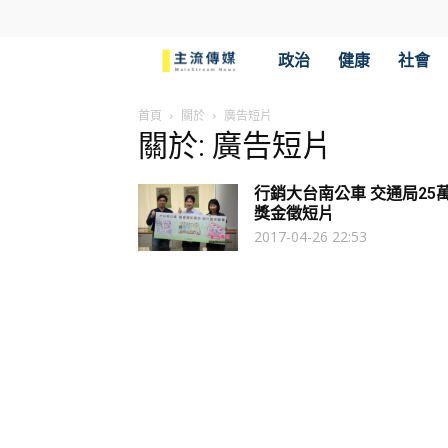
主
政治
健康
社會
流
首頁
關於
廣告短片
關於: 廣告短片
傳
行銷大台南公車 交通局25
媒
獎金徵短片
2017-04-26 22:53