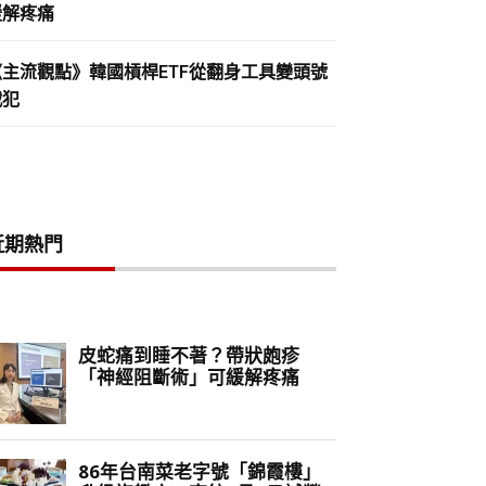
緩解疼痛
《主流觀點》韓國槓桿ETF從翻身工具變頭號
戰犯
近期熱門