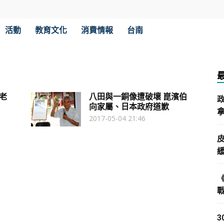
活動
教育文化
消費情報
台南
老
八田與一銅像遭破壞 崑濱伯
向家屬、日本政府道歉
拿
2017-05-04 21:46