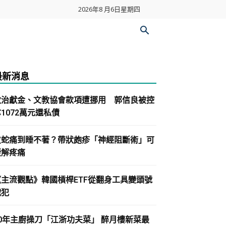
2026年8 月6日星期四
最新消息
政治獻金、文教協會款項遭挪用 郭信良被控
1072萬元還私債
皮蛇痛到睡不著？帶狀皰疹「神經阻斷術」可
緩解疼痛
《主流觀點》韓國槓桿ETF從翻身工具變頭號
戰犯
30年主廚操刀「江浙功夫菜」 醉月樓新菜最