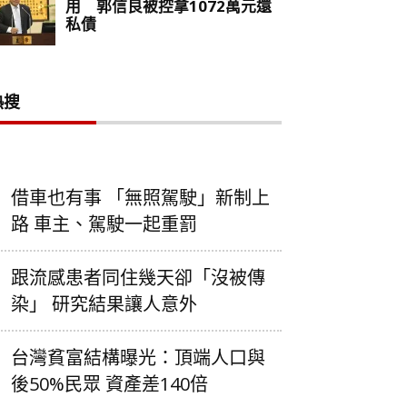
熱搜
借車也有事 「無照駕駛」新制上
路 車主、駕駛一起重罰
跟流感患者同住幾天卻「沒被傳
染」 研究結果讓人意外
台灣貧富結構曝光：頂端人口與
後50%民眾 資產差140倍