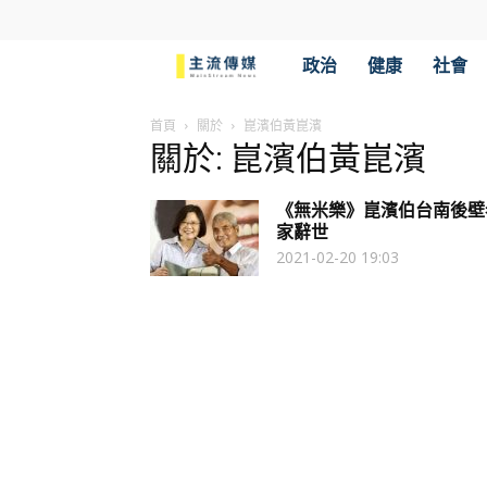
主
政治
健康
社會
流
首頁
關於
崑濱伯黃崑濱
關於: 崑濱伯黃崑濱
傳
《無米樂》崑濱伯台南後壁
媒
家辭世
2021-02-20 19:03