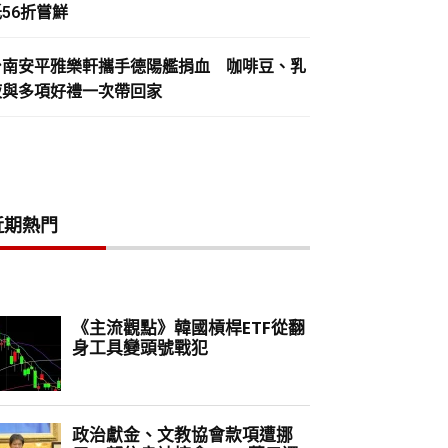
56折嘗鮮
台南安平雅樂軒攜手德陽艦捐血 咖啡豆、乳
液與多項好禮一次帶回家
近期熱門