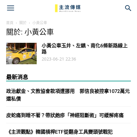
主
流
首頁
關於
小黃公車
關於: 小黃公車
傳
小黃公車玉井、左鎮、南化6條新路線上
媒
路
2023-06-21 22:36
最新消息
政治獻金、文教協會款項遭挪用 郭信良被控拿1072萬元
還私債
皮蛇痛到睡不著？帶狀皰疹「神經阻斷術」可緩解疼痛
《主流觀點》韓國槓桿ETF從翻身工具變頭號戰犯