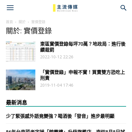
主
流
首頁
關於
實價登錄
關於: 實價登錄
傳
東區實價登錄每坪70萬？地政局：進行後
媒
續裁罰
2022-10-12 22:26
「實價登錄」申報不實！買賣雙方恐吃上
刑責
2019-11-04 17:46
最新消息
少了緊張感外語竟變強？喝酒後「發音」進步最明顯