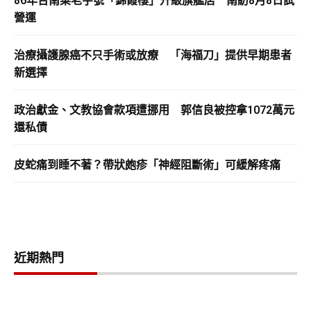
86年台南菜老字號「錦霞樓」升級旗艦店 南紡8月8日試
營運
治療攝護腺癌不只手術或放療 「海福刀」提供早期患者
新選擇
政治獻金、文教協會款項遭挪用 郭信良被控拿1072萬元
還私債
皮蛇痛到睡不著？帶狀皰疹「神經阻斷術」可緩解疼痛
近期熱門