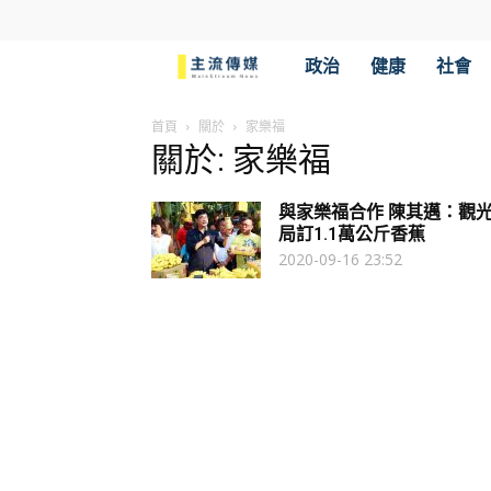
主
政治
健康
社會
流
首頁
關於
家樂福
關於: 家樂福
傳
與家樂福合作 陳其邁：觀
媒
局訂1.1萬公斤香蕉
2020-09-16 23:52