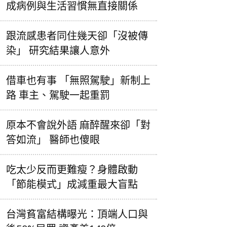
成病例與生活習慣無直接關係
跟流感患者同住幾天卻「沒被傳
染」 研究結果讓人意外
借車也有事 「無照駕駛」新制上
路 車主、駕駛一起重罰
原本不會說外語 麻醉醒來卻「對
答如流」 醫師也傻眼
吃太少反而更難瘦？身體啟動
「節能模式」成減重最大盲點
台灣貧富結構曝光：頂端人口與