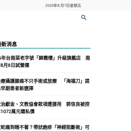
2026年8 月7日星期五
最新消息
86年台南菜老字號「錦霞樓」升級旗艦店 南
紡8月8日試營運
治療攝護腺癌不只手術或放療 「海福刀」提
供早期患者新選擇
政治獻金、文教協會款項遭挪用 郭信良被控
1072萬元還私債
皮蛇痛到睡不著？帶狀皰疹「神經阻斷術」可