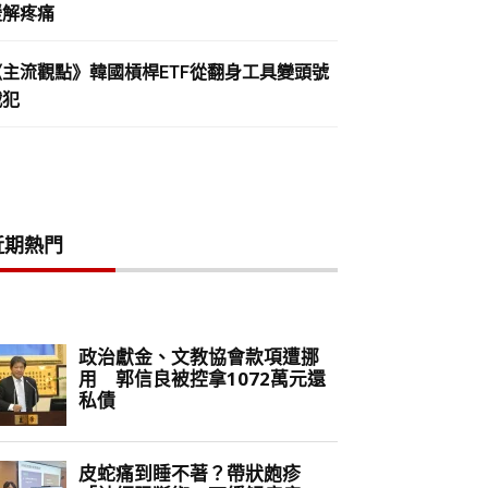
緩解疼痛
《主流觀點》韓國槓桿ETF從翻身工具變頭號
戰犯
近期熱門