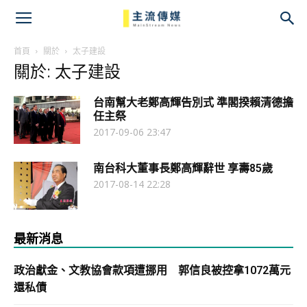
主
流
首頁
關於
太子建設
關於: 太子建設
傳
台南幫大老鄭高輝告別式 準閣揆賴清德擔
媒
任主祭
2017-09-06 23:47
南台科大董事長鄭高輝辭世 享壽85歲
2017-08-14 22:28
最新消息
政治獻金、文教協會款項遭挪用 郭信良被控拿1072萬元
還私債