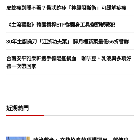
皮蛇痛到睡不著？帶狀皰疹「神經阻斷術」可緩解疼痛
《主流觀點》韓國槓桿ETF從翻身工具變頭號戰犯
30年主廚操刀「江浙功夫菜」 醉月樓新菜最低56折嘗鮮
台南安平雅樂軒攜手德陽艦捐血 咖啡豆、乳液與多項好
禮一次帶回家
近期熱門