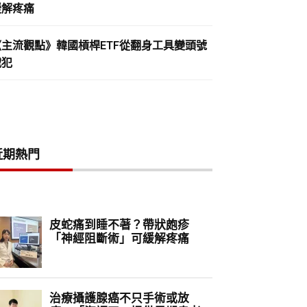
緩解疼痛
《主流觀點》韓國槓桿ETF從翻身工具變頭號
戰犯
近期熱門