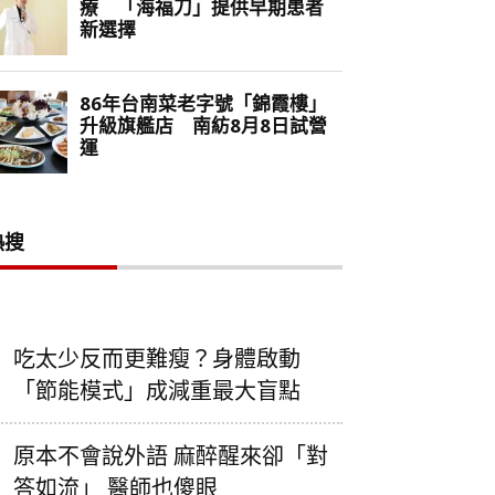
熱搜
吃太少反而更難瘦？身體啟動
「節能模式」成減重最大盲點
原本不會說外語 麻醉醒來卻「對
答如流」 醫師也傻眼