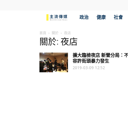
主
政治
健康
社會
流
首頁
關於
夜店
關於: 夜店
傳
擴大臨檢夜店 新營分局：
媒
容許街頭暴力發生
2019-03-09 12:52