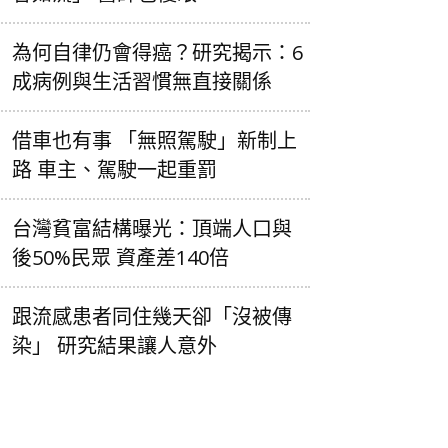
為何自律仍會得癌？研究揭示：6
成病例與生活習慣無直接關係
借車也有事 「無照駕駛」新制上
路 車主、駕駛一起重罰
台灣貧富結構曝光：頂端人口與
後50%民眾 資產差140倍
跟流感患者同住幾天卻「沒被傳
染」 研究結果讓人意外