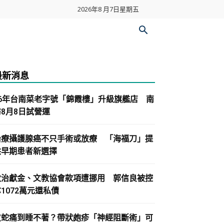
2026年8 月7日星期五
最新消息
86年台南菜老字號「錦霞樓」升級旗艦店 南
紡8月8日試營運
治療攝護腺癌不只手術或放療 「海福刀」提
供早期患者新選擇
政治獻金、文教協會款項遭挪用 郭信良被控
1072萬元還私債
皮蛇痛到睡不著？帶狀皰疹「神經阻斷術」可