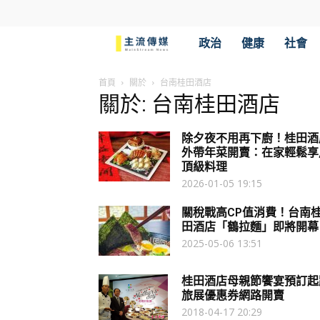
主
政治
健康
社會
流
首頁
關於
台南桂田酒店
關於: 台南桂田酒店
傳
除夕夜不用再下廚！桂田酒
媒
外帶年菜開賣：在家輕鬆享
頂級料理
2026-01-05 19:15
關稅戰高CP值消費！台南
田酒店「鶴拉麵」即將開幕
2025-05-06 13:51
桂田酒店母親節饗宴預訂起
旅展優惠券網路開賣
2018-04-17 20:29