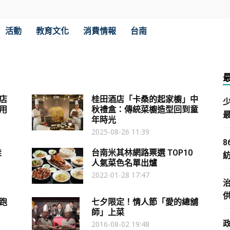
活動
教育文化
消費情報
台南
店
桂田酒店「卡桑的起家櫥」中
用
秋禮盒：傳統菜櫥造型回到童
年時光
2025-08-26 11:39
桂
台南米其林網路票選 TOP10
人氣菜色名單出爐
2022-01-28 17:47
跑
七夕限定！情人節「愛的總舖
師」上菜
2016-08-02 19:48