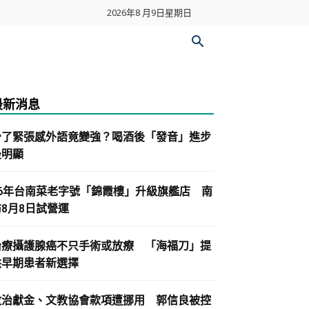
2026年8 月9日星期日
最新消息
少了緊張感外語竟變強？喝酒後「發音」進步
最明顯
86年台南菜老字號「錦霞樓」升級旗艦店 南
紡8月8日試營運
治療攝護腺癌不只手術或放療 「海福刀」提
供早期患者新選擇
政治獻金、文教協會款項遭挪用 郭信良被控