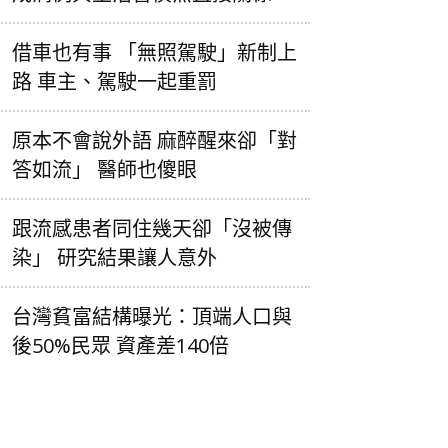
借車也有事 「無照駕駛」新制上
路 車主、駕駛一起重罰
原本不會說外語 麻醉醒來卻「對
答如流」 醫師也傻眼
跟流感患者同住幾天卻「沒被傳
染」 研究結果讓人意外
台灣貧富結構曝光：頂端人口與
後50%民眾 資產差140倍