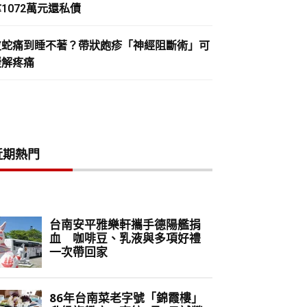
1072萬元還私債
皮蛇痛到睡不著？帶狀皰疹「神經阻斷術」可
緩解疼痛
近期熱門