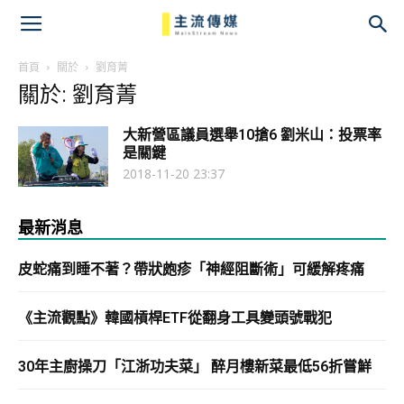
主
流
首頁
關於
劉育菁
關於: 劉育菁
傳
大新營區議員選舉10搶6 劉米山：投票率
媒
是關鍵
2018-11-20 23:37
最新消息
皮蛇痛到睡不著？帶狀皰疹「神經阻斷術」可緩解疼痛
《主流觀點》韓國槓桿ETF從翻身工具變頭號戰犯
30年主廚操刀「江浙功夫菜」 醉月樓新菜最低56折嘗鮮