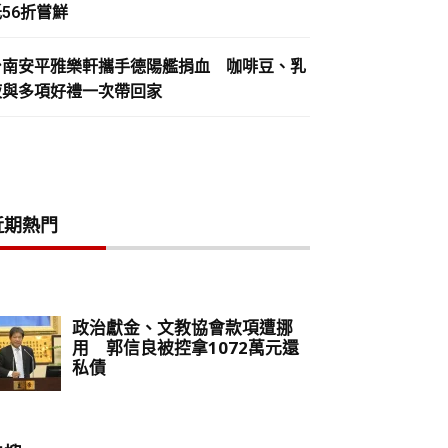
56折嘗鮮
台南安平雅樂軒攜手德陽艦捐血 咖啡豆、乳
液與多項好禮一次帶回家
近期熱門