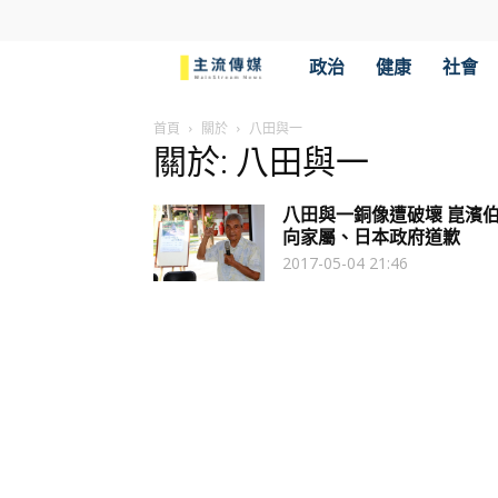
主
政治
健康
社會
流
首頁
關於
八田與一
關於: 八田與一
傳
八田與一銅像遭破壞 崑濱
媒
向家屬、日本政府道歉
2017-05-04 21:46