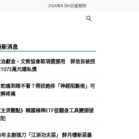
2026年8 月6日星期四
最新消息
政治獻金、文教協會款項遭挪用 郭信良被控
1072萬元還私債
皮蛇痛到睡不著？帶狀皰疹「神經阻斷術」可
緩解疼痛
《主流觀點》韓國槓桿ETF從翻身工具變頭號
戰犯
30年主廚操刀「江浙功夫菜」 醉月樓新菜最