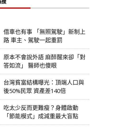
熱搜
借車也有事 「無照駕駛」新制上
路 車主、駕駛一起重罰
原本不會說外語 麻醉醒來卻「對
答如流」 醫師也傻眼
台灣貧富結構曝光：頂端人口與
後50%民眾 資產差140倍
吃太少反而更難瘦？身體啟動
「節能模式」成減重最大盲點