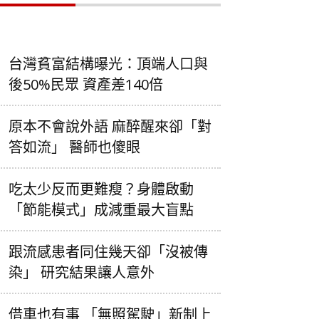
台灣貧富結構曝光：頂端人口與
後50%民眾 資產差140倍
原本不會說外語 麻醉醒來卻「對
答如流」 醫師也傻眼
吃太少反而更難瘦？身體啟動
「節能模式」成減重最大盲點
跟流感患者同住幾天卻「沒被傳
染」 研究結果讓人意外
借車也有事 「無照駕駛」新制上