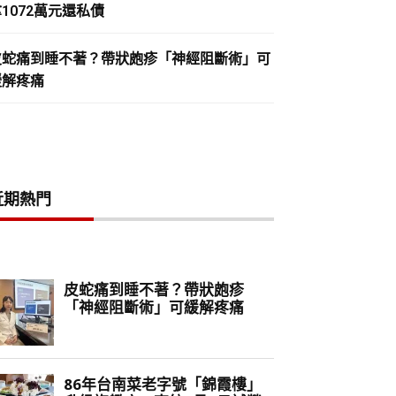
1072萬元還私債
皮蛇痛到睡不著？帶狀皰疹「神經阻斷術」可
緩解疼痛
近期熱門