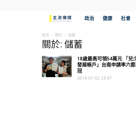
主
政治
健康
社會
流
首頁
關於
儲蓄
關於: 儲蓄
傳
18歲最高可領54萬元 「兒
媒
發展帳戶」台南申請率六都
冠
2019-01-02 23:47