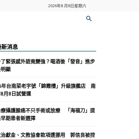
2026年8 月8日星期六
最新消息
少了緊張感外語竟變強？喝酒後「發音」進步
最明顯
86年台南菜老字號「錦霞樓」升級旗艦店 南
紡8月8日試營運
治療攝護腺癌不只手術或放療 「海福刀」提
供早期患者新選擇
政治獻金、文教協會款項遭挪用 郭信良被控