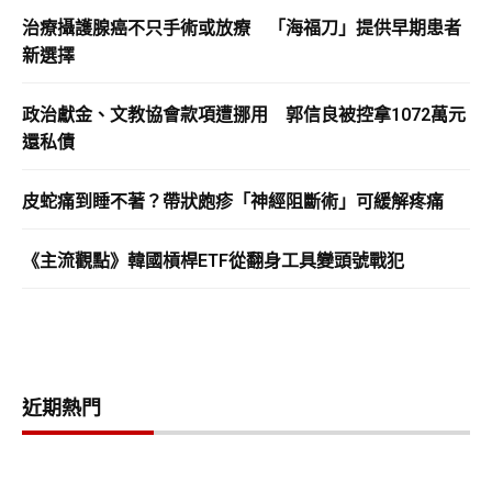
治療攝護腺癌不只手術或放療 「海福刀」提供早期患者
新選擇
政治獻金、文教協會款項遭挪用 郭信良被控拿1072萬元
還私債
皮蛇痛到睡不著？帶狀皰疹「神經阻斷術」可緩解疼痛
《主流觀點》韓國槓桿ETF從翻身工具變頭號戰犯
近期熱門