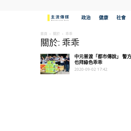
主
政治
健康
社會
流
首頁
關於
乖乖
關於: 乖乖
傳
中元普渡「都市傳說」 警
媒
也拜綠色乖乖
2020-09-02 17:42