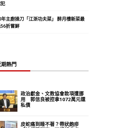
戰犯
30年主廚操刀「江浙功夫菜」 醉月樓新菜最
56折嘗鮮
近期熱門