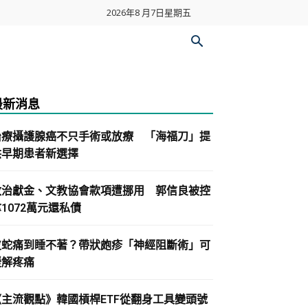
2026年8 月7日星期五
最新消息
治療攝護腺癌不只手術或放療 「海福刀」提
供早期患者新選擇
政治獻金、文教協會款項遭挪用 郭信良被控
1072萬元還私債
皮蛇痛到睡不著？帶狀皰疹「神經阻斷術」可
緩解疼痛
《主流觀點》韓國槓桿ETF從翻身工具變頭號