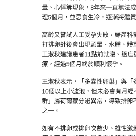
暈、心悸等現象，8年來一直無法成
理5個月，並忌食生冷，逐漸將體
高齡又嘗試人工受孕失敗，婦產科
打排卵針後會出現頭暈、水腫、體
王淑秋建議患者11點前就寢、適
療，經過5個月終於順利懷孕。
王淑秋表示，「多囊性卵巢」與「
10個以上小濾泡，但未必會有月
群」屬荷爾蒙分泌異常，導致排卵
之一。
如有不排卵或排卵次數少、雄性激