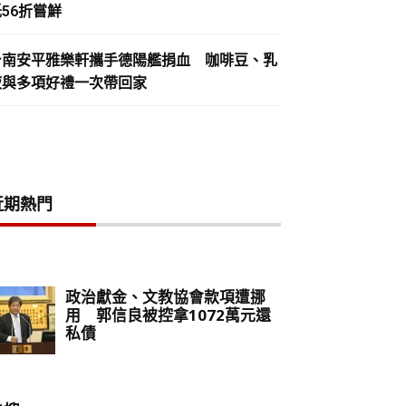
56折嘗鮮
台南安平雅樂軒攜手德陽艦捐血 咖啡豆、乳
液與多項好禮一次帶回家
近期熱門