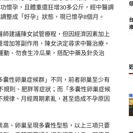
低
功懷孕，且體重還狂增30多公斤，經中醫調
質調整成「好孕」狀態，現已懷孕8個月。
醫師建議陳女試管療程，但因經濟因素加上
重增加等副作用，陳女決定尋求中醫治療。
度運動、勿食生冷瓜果，搭配中藥及針灸治
多囊性卵巢症候群」不同，前者卵巢至少有
經不規則、肥胖等症狀；而「多囊性卵巢症候
不規律、月經周期紊亂，甚至造成不孕原因
素高、卵巢呈現多囊性型態，以上三項只要