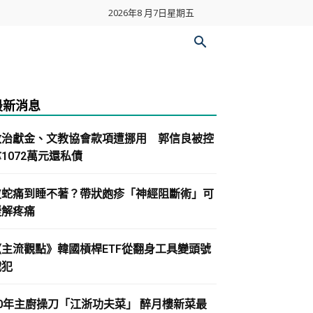
2026年8 月7日星期五
最新消息
政治獻金、文教協會款項遭挪用 郭信良被控
1072萬元還私債
皮蛇痛到睡不著？帶狀皰疹「神經阻斷術」可
緩解疼痛
《主流觀點》韓國槓桿ETF從翻身工具變頭號
戰犯
30年主廚操刀「江浙功夫菜」 醉月樓新菜最