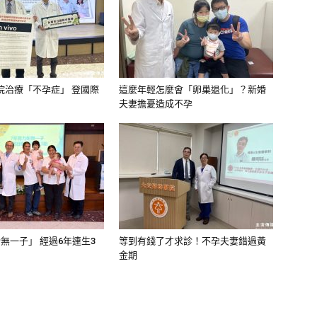
院治療「不孕症」 登國際
這麼年輕怎麼會「卵巢退化」？新婚
夫妻擔憂造成不孕
無一子」 經過6年連生3
等到有錢了才求診！不孕夫妻錯過黃
金期