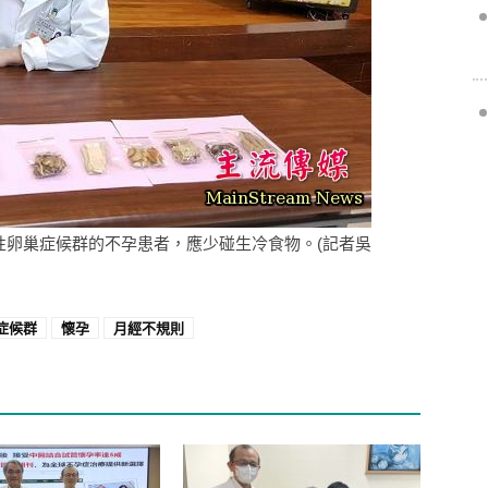
性卵巢症候群的不孕患者，應少碰生冷食物。(記者吳
症候群
懷孕
月經不規則