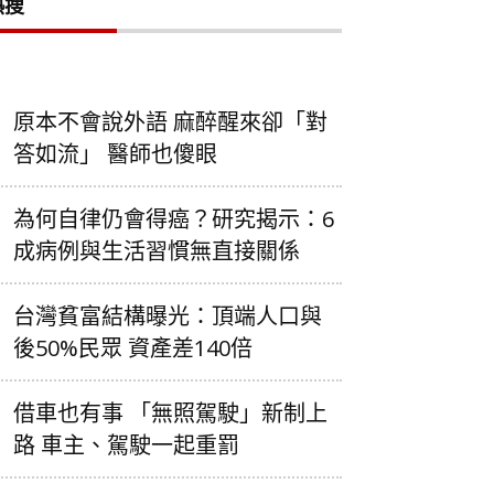
熱搜
原本不會說外語 麻醉醒來卻「對
答如流」 醫師也傻眼
為何自律仍會得癌？研究揭示：6
成病例與生活習慣無直接關係
台灣貧富結構曝光：頂端人口與
後50%民眾 資產差140倍
借車也有事 「無照駕駛」新制上
路 車主、駕駛一起重罰