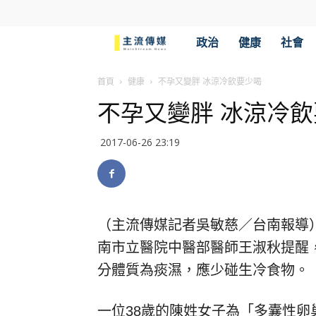
主
政治
健康
社會
流
首頁
健康
不孕又變胖 冰涼冷飲要少喝
不孕又變胖 冰涼冷
傳
2017-06-26 23:19
媒
（主流傳媒記者吳敏慈／台南報導
南市立醫院中醫部醫師王淑秋提醒
分體質為痰濕，應少碰生冷食物。
一位38歲的陳姓女子為「多囊性