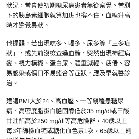
狀況，常會使初期糖尿病患者無從察覺。當剩
下的胰島素細胞就算加班也撐不住，血糖升高
時才驚覺異狀。
他提醒，若出現吃多、喝多、尿多等「三多症
狀」，或先前沒檢查過血糖，突然出現神經病
變、視力模糊、蛋白尿、體重減輕、疲倦、容
易感染或傷口不易癒合等症狀，應及早就醫診
治。
建議BMI大於24、高血壓、一等親罹患糖尿
病、高密度脂蛋白膽固醇低於35 mg/dl或三酸
甘油酯高於250 mg/dl等高危險群，40歲以上
每3年篩檢血糖或糖化血色素1次，65歲以上則