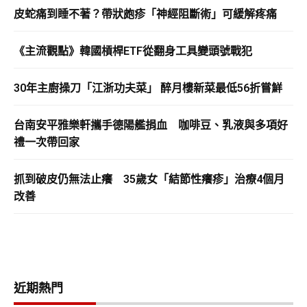
皮蛇痛到睡不著？帶狀皰疹「神經阻斷術」可緩解疼痛
《主流觀點》韓國槓桿ETF從翻身工具變頭號戰犯
30年主廚操刀「江浙功夫菜」 醉月樓新菜最低56折嘗鮮
台南安平雅樂軒攜手德陽艦捐血 咖啡豆、乳液與多項好
禮一次帶回家
抓到破皮仍無法止癢 35歲女「結節性癢疹」治療4個月
改善
近期熱門