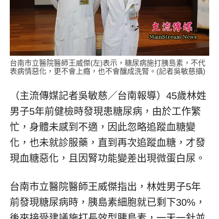
台南市立醫院醫師王威傑(左)表示，糖尿病施打胰島素，不代
表病情惡化，更不會上癮，也不會釀成洗腎。(記者吳敏慈攝)
（主流傳媒記者吳敏慈／台南報導）45歲林姓
男子5年前健檢時發現患糖尿病，由於工作繁
忙，身體未感到不適，因此忽略追蹤血糖變
化，也未就診服藥，直到再次追蹤血糖，才發
現血糖惡化，且因腎功能變差出現微蛋白尿。
台南市立醫院醫師王威傑指出，林姓男子5年
前發現糖尿病時，胰島素細胞就已剩下30%，
後來接受建議施打長效型胰島素，一天一針並