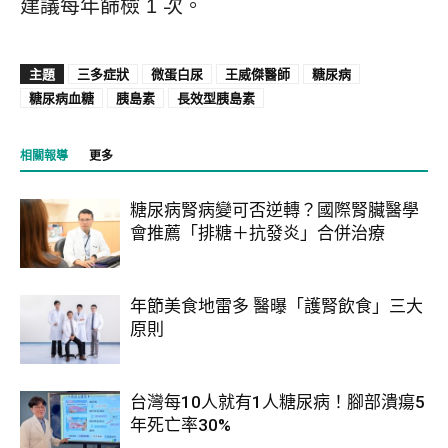
建議每年篩檢 1 次。
主題
三多症狀
微蛋白尿
王威傑醫師
糖尿病
糖尿病血糖
胰島素
長效型胰島素
相關報導
更多
糖尿病腎病變可否逆轉？國際腎臟醫學
會推薦「排糖＋抗發炎」合併治療
年節美食地雷多 醫曝「護腎飲食」三大
原則
台灣每10人就有1人糖尿病！腳部潰瘍5
年死亡率30%