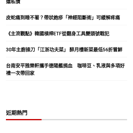
還私債
皮蛇痛到睡不著？帶狀皰疹「神經阻斷術」可緩解疼痛
《主流觀點》韓國槓桿ETF從翻身工具變頭號戰犯
30年主廚操刀「江浙功夫菜」 醉月樓新菜最低56折嘗鮮
台南安平雅樂軒攜手德陽艦捐血 咖啡豆、乳液與多項好
禮一次帶回家
近期熱門