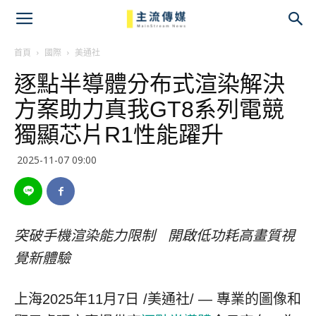
主
流
首頁
國際
美通社
逐點半導體分布式渲染解決
傳
方案助力真我GT8系列電競
媒
獨顯芯片R1性能躍升
2025-11-07 09:00
突破手機渲染能力限制 開啟低功耗高畫質視
覺新體驗
上海
2025年11月7日
/美通社/ — 專業的圖像和