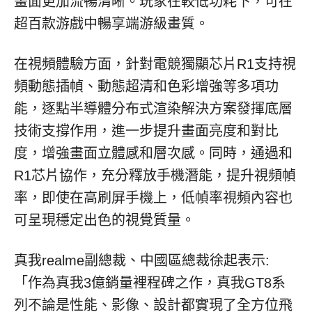
畫面更加流暢清晰。玩家在較低功耗下，可在
超百款游戲中暢享端游級畫質。
在視頻體驗方面，針對電競獨顯芯片R1支持視
頻動態插幀、動態超清和色彩增強等多項功
能，逐點半導體分布式渲染解決方案發揮底層
技術支撐作用，進一步提升畫面亮度和對比
度，增強畫面立體感和層次感。同時，通過和
R1芯片協作，充分釋放手機潛能，提升視頻幀
率，即使在高刷屏手機上，低幀率視頻內容也
可呈現穩定出色的視覺質量。
真我realme副總裁、中國區總裁徐起表示:
「作為真我3億銷量裡程碑之作，真我GT8系
列不論是性能、影像、設計都實現了全方位飛