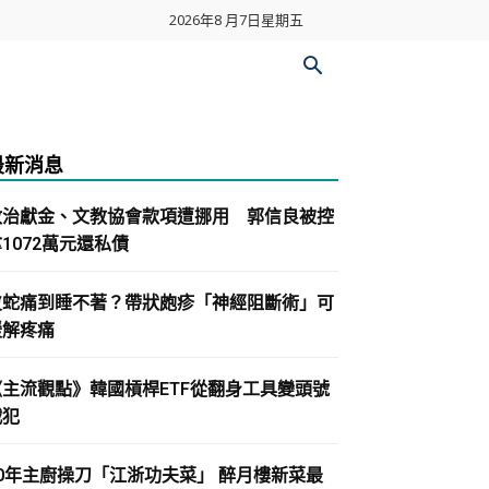
2026年8 月7日星期五
最新消息
政治獻金、文教協會款項遭挪用 郭信良被控
1072萬元還私債
皮蛇痛到睡不著？帶狀皰疹「神經阻斷術」可
緩解疼痛
《主流觀點》韓國槓桿ETF從翻身工具變頭號
戰犯
30年主廚操刀「江浙功夫菜」 醉月樓新菜最