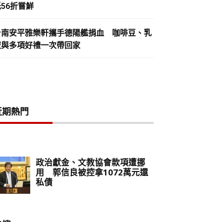
56折嘗鮮
台南安平雅樂軒攜手德陽艦捐血 咖啡豆、乳
液與多項好禮一次帶回家
近期熱門