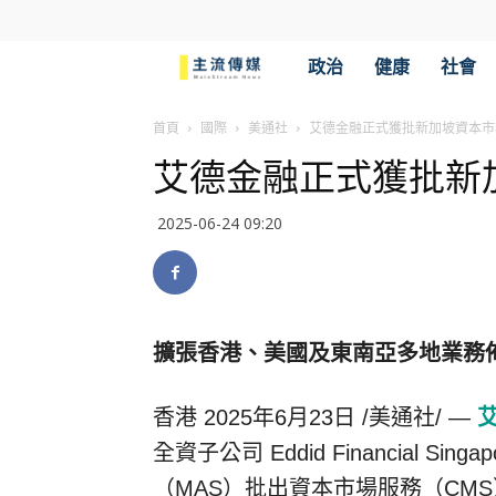
主
政治
健康
社會
流
首頁
國際
美通社
艾德金融正式獲批新加坡資本市
艾德金融正式獲批新
傳
2025-06-24 09:20
媒
擴張香港、美國及東南亞多地業務
香港
2025年6月23日
/美通社/ —
全資子公司 Eddid Financial Sin
（MAS）批出資本市場服務（CMS