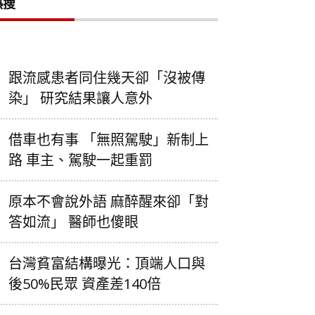
熱搜
跟流感患者同住幾天卻「沒被傳
染」 研究結果讓人意外
借車也有事 「無照駕駛」新制上
路 車主、駕駛一起重罰
原本不會說外語 麻醉醒來卻「對
答如流」 醫師也傻眼
台灣貧富結構曝光：頂端人口與
後50%民眾 資產差140倍