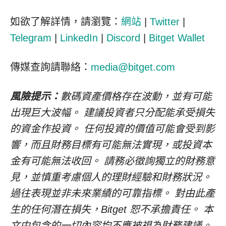
如欲了解詳情，請瀏覽：
網站
|
Twitter
|
Telegram
|
LinkedIn
|
Discord
|
Bitget Wallet
傳媒查詢請聯絡：
media@bitget.com
風險提示：
數碼資產價格存在波動，並有可能
出現巨大波幅。
建議投資者只分配能承受損失
的資金作投資。
任何投資的價值可能會受到影
響，而且財務目標有可能無法實現，或投資本
金有可能無法收回。
請務必徵詢獨立的財務意
見，並慎重考慮個人的理財經驗和財務狀況。
過往表現並非未來業績的可靠指標。
對由此產
生的任何潛在損失，
Bitget
恕不承擔責任。
本
文中包含的一切內容均不應被視為財務建議。