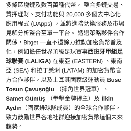
多條區塊鏈及數百萬種代幣， 整合多鏈交易、
質押理財、支付功能與 20,000 多個去中心化
應用程式 (DApps) ，並將進階兌換服務及市場
見解分析整合至單一平台。 透過策略夥伴合作
關係，Bitget 一直不遺餘力推動加密貨幣普及
化，例如擔任世界頂級足球賽事
西班牙甲組足
球聯賽
(LALIGA)
在東亞 (EASTERN) 、東南
亞 (SEA) 和拉丁美洲 (LATAM) 的加密貨幣官
方合作夥伴，以及土耳其國家級運動員
Buse
Tosun Çavuşoğlu
（摔角世界冠軍）、
Samet Gümüş
（拳擊金牌得主）及
İlkin
Aydın
（國家排球隊成員）的全球合作夥伴，
致力鼓勵世界各地社群迎接加密貨幣這個未來
趨勢。