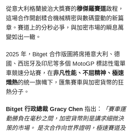
從意大利格蘭披治大獎賽的
穆傑羅賽道
啟程，
這場合作開創糅合機械精密與數碼靈動的新篇
章。賽道上的分秒必爭，與加密市場的瞬息萬
變如出一轍。
2025 年，Bitget 合作版圖將席捲意大利、德
國、西班牙及印尼等多個 MotoGP 標誌性電單
車競速分站賽，在
非凡性能、不屈精神、極速
熾熱
的統一旗幟下，匯集賽車與加密貨幣的狂
熱分子。
Bitget
行政總裁
Gracy Chen
指出：
「賽車運
動勝負在毫秒之間，加密貨幣則是講求細微決
策的市場。
是次合作向世界證明，極速賽道及