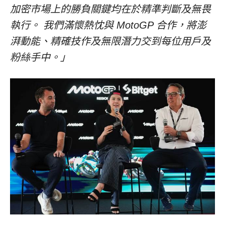
加密市場上的勝負關鍵均在於精準判斷及無畏
執行。
我們滿懷熱忱與
MotoGP
合作，將澎
湃動能、精確技作及無限潛力交到每位用戶及
粉絲手中。」