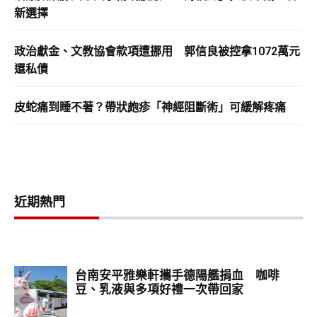
新選擇
政治獻金、文教協會款項遭挪用 郭信良被控拿1072萬元
還私債
皮蛇痛到睡不著？帶狀皰疹「神經阻斷術」可緩解疼痛
近期熱門