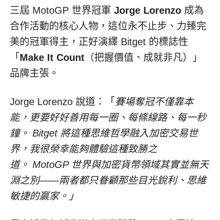
三屆 MotoGP 世界冠軍
Jorge Lorenzo
成為
合作活動的核心人物，這位永不止步、力臻完
美的冠軍得主，正好演繹 Bitget 的標誌性
「
Make It Count
（把握價值、成就非凡）」
品牌主張。
Jorge Lorenzo 說道：「
賽場奪冠不僅靠本
能，更要好好善用每一圈、每條線路、每一秒
鐘。
Bitget
將這種思維哲學融入加密交易世
界，我很榮幸能夠體驗這種致勝之
道。
MotoGP
世界與加密貨幣領域其實並無天
淵之別
——
兩者都只眷顧那些目光銳利、思維
敏捷的贏家。」