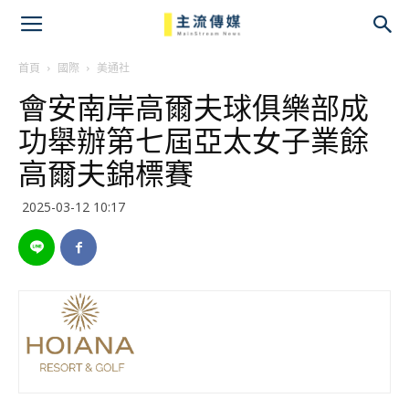
主
流
首頁
國際
美通社
會安南岸高爾夫球俱樂部成
傳
功舉辦第七屆亞太女子業餘
媒
高爾夫錦標賽
2025-03-12 10:17