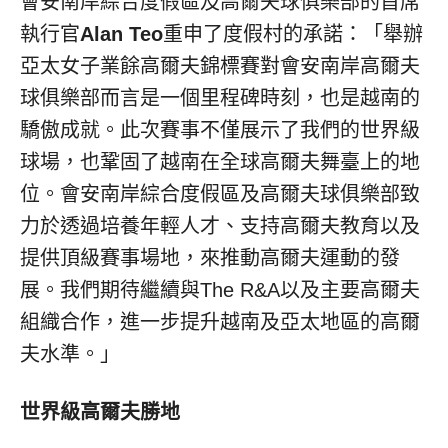
會安南岸綜合度假區及高爾夫球俱樂部的首席
執行官
Alan Teo
重申了度假村的承諾：「舉辦
亞太女子業餘高爾夫錦標賽對會安南岸高爾夫
球俱樂部而言是一個里程碑時刻，也是越南的
驕傲成就。此次賽事不僅展示了我們的世界級
球場，也鞏固了越南在全球高爾夫舞臺上的地
位。會安南岸綜合度假區及高爾夫球俱樂部致
力於透過培養年輕人才、支持高爾夫教育以及
提供頂級賽事場地，來推動高爾夫運動的發
展。我們期待繼續與The R&A以及主要高爾夫
組織合作，進一步提升越南及亞太地區的高爾
夫水準。」
世界級高爾夫勝地