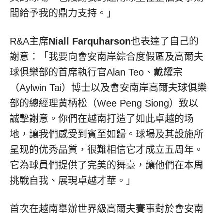
間給予我的鼎力支持。」
R&A主席
Niall Farquharson
也表達了自己的
謝意：「我要向會安南岸綜合度假區及高爾夫
球俱樂部的首席執行官Alan Teo、戴耀宗
（Aylwin Tai）博士以及會安南岸高爾夫球俱樂
部的總經理黄柄松（Wee Peng Siong）致以
誠摯謝意。你們在越南打造了如此卓越的场
地，讓我們感受到賓至如歸。球場及其設施所
呈现的优秀品質，很難相信它才成立五周年。
它為球員們提供了完美的舞臺，讓他們在本周
挑戰自我、展現卓越才華。」
首次在越南舉辦世界級高爾夫賽事對於會安南