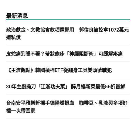
最新消息
政治獻金、文教協會款項遭挪用 郭信良被控拿1072萬元
還私債
皮蛇痛到睡不著？帶狀皰疹「神經阻斷術」可緩解疼痛
《主流觀點》韓國槓桿ETF從翻身工具變頭號戰犯
30年主廚操刀「江浙功夫菜」 醉月樓新菜最低56折嘗鮮
台南安平雅樂軒攜手德陽艦捐血 咖啡豆、乳液與多項好
禮一次帶回家