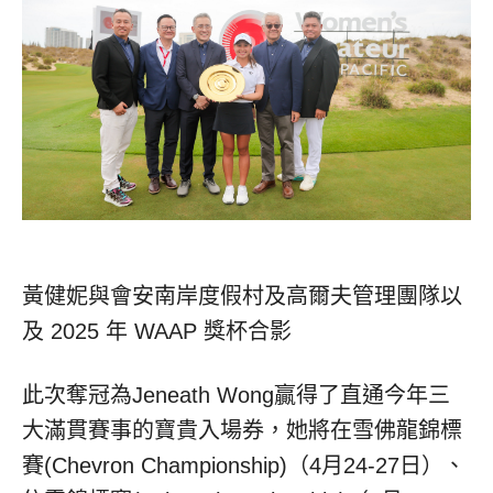
黃健妮與會安南岸度假村及高爾夫管理團隊以
及 2025 年 WAAP 獎杯合影
此次奪冠為Jeneath Wong贏得了直通今年三
大滿貫賽事的寶貴入場券，她將在雪佛龍錦標
賽(Chevron Championship)（4月24-27日）、