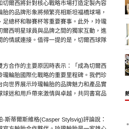
和切爾西將針對核心戰略市場打造定製內容
輪胎的品牌形象將頻繁亮相斯坦福橋球場，
、足總杯和聯賽杯等重要賽事。此外，玲瓏
切爾西明星球員與品牌之間的獨家互動，進
間的情感連接。值得一提的是，切爾西球隊
雙方合作的主要原因時表示：「成為切爾西
玲瓏輪胎國際化戰略的重要里程碑。我們珍
台向世界展示玲瓏輪胎的品牌魅力和產品實
球球迷和用戶帶來激情與卓越，共同書寫品
斯維格(Casper Stylsvig)評論說：
球官方輪胎合作夥伴。玲瓏輪胎是一家雄心