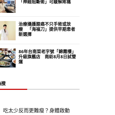
熱搜
吃太少反而更難瘦？身體啟動