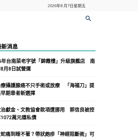
2026年8 月7日星期五
最新消息
86年台南菜老字號「錦霞樓」升級旗艦店 南
紡8月8日試營運
治療攝護腺癌不只手術或放療 「海福刀」提
供早期患者新選擇
政治獻金、文教協會款項遭挪用 郭信良被控
1072萬元還私債
皮蛇痛到睡不著？帶狀皰疹「神經阻斷術」可