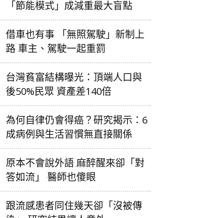
「節能模式」成減重最大盲點
借車也有事 「無照駕駛」新制上
路 車主、駕駛一起重罰
台灣貧富結構曝光：頂端人口與
後50%民眾 資產差140倍
為何自律仍會得癌？研究揭示：6
成病例與生活習慣無直接關係
原本不會說外語 麻醉醒來卻「對
答如流」 醫師也傻眼
跟流感患者同住幾天卻「沒被傳