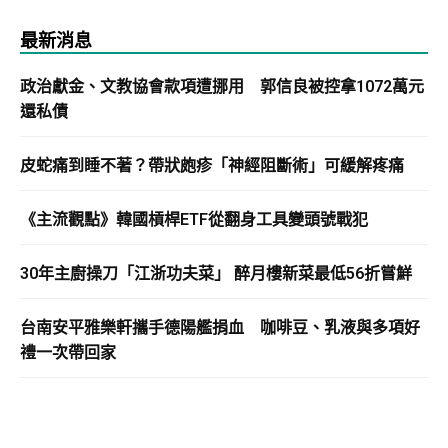
最新消息
政治獻金、文教協會款項遭挪用 郭信良被控拿1072萬元
還私債
皮蛇痛到睡不著？帶狀皰疹「神經阻斷術」可緩解疼痛
《主流觀點》韓國槓桿ETF從翻身工具變頭號戰犯
30年主廚操刀「江浙功夫菜」 醉月樓新菜最低56折嘗鮮
台南安平雅樂軒攜手德陽艦捐血 咖啡豆、乳液與多項好
禮一次帶回家