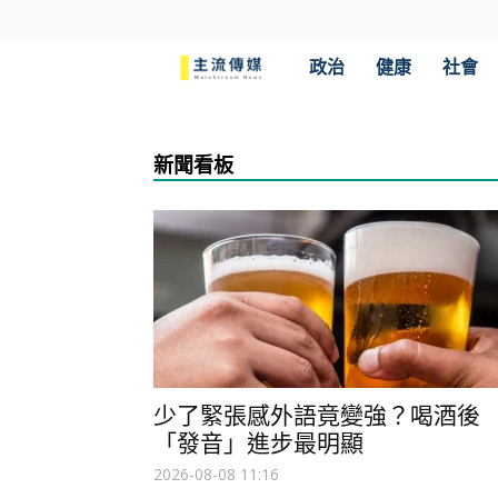
主
政治
健康
社會
流
新聞看板
傳
媒
少了緊張感外語竟變強？喝酒後
「發音」進步最明顯
2026-08-08 11:16