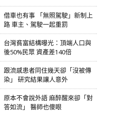
借車也有事 「無照駕駛」新制上
路 車主、駕駛一起重罰
台灣貧富結構曝光：頂端人口與
後50%民眾 資產差140倍
跟流感患者同住幾天卻「沒被傳
染」 研究結果讓人意外
原本不會說外語 麻醉醒來卻「對
答如流」 醫師也傻眼