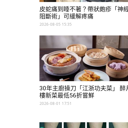
皮蛇痛到睡不著？帶狀皰疹「神
阻斷術」可緩解疼痛
2026-08-05 15:35
30年主廚操刀「江浙功夫菜」 醉
樓新菜最低56折嘗鮮
2026-08-01 17:51