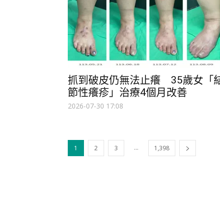
抓到破皮仍無法止癢 35歲女「
節性癢疹」治療4個月改善
2026-07-30 17:08
...
1
2
3
1,398