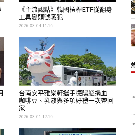
經
《主流觀點》韓國槓桿ETF從翻身
工具變頭號戰犯
2026-08-04 11:16
月
台南安平雅樂軒攜手德陽艦捐血
咖啡豆、乳液與多項好禮一次帶回
家
2026-08-01 17:10