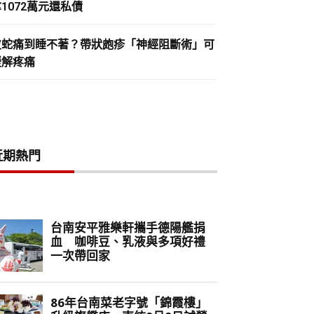
1072萬元還私債
皮蛇痛到睡不著？帶狀皰疹「神經阻斷術」可
緩解疼痛
近期熱門