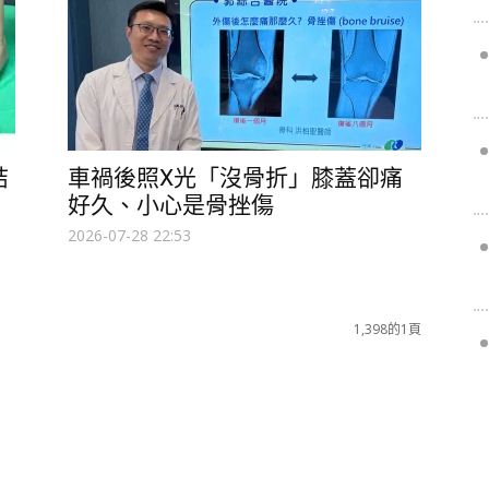
結
車禍後照X光「沒骨折」膝蓋卻痛
好久、小心是骨挫傷
2026-07-28 22:53
1,398的1頁