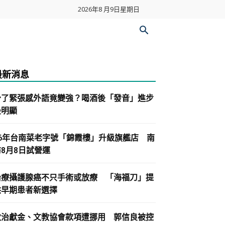
2026年8 月9日星期日
最新消息
少了緊張感外語竟變強？喝酒後「發音」進步
最明顯
86年台南菜老字號「錦霞樓」升級旗艦店 南
紡8月8日試營運
治療攝護腺癌不只手術或放療 「海福刀」提
供早期患者新選擇
政治獻金、文教協會款項遭挪用 郭信良被控