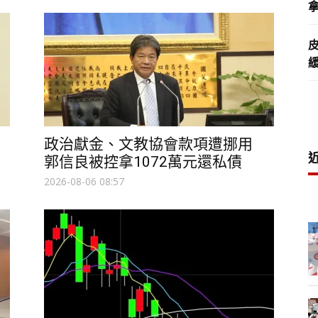
拿
政治獻金、文教協會款項遭挪用
郭信良被控拿1072萬元還私債
2026-08-06 08:57